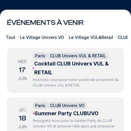
ÉVÉNEMENTS À VENIR
Tout
Le Village Univers VO
Le Village VUL&Retail
CLUB
Paris
CLUB Univers VUL & RETAIL
MER
Cocktail CLUB Univers VUL &
17
RETAIL
JUIN
Inscrivez-vous pour notre soirée de lancement du
CLUB Univers VUL & RETAIL
Paris
CLUB Univers VO
JEU
Summer Party CLUBUVO
18
Rejoignez-nous pour la Garden Party du CLUB
Univers VO et amorcer l’été dans une ambiance
JUIN