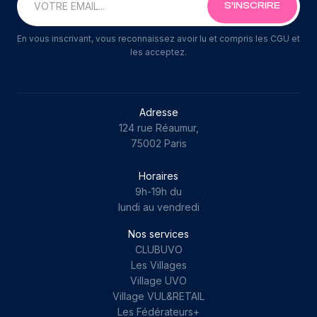
En vous inscrivant, vous reconnaissez avoir lu et compris les CGU et
les acceptez.
Adresse
124 rue Réaumur,
75002 Paris
Horaires
9h-19h du
lundi au vendredi
Nos services
CLUBUVO
Les Villages
Village UVO
Village VUL&RETAIL
Les Fédérateurs+